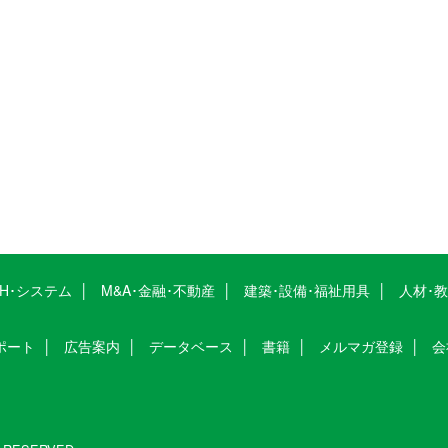
CH･システム
M&A･金融･不動産
建築･設備･福祉用具
人材･
ポート
広告案内
データベース
書籍
メルマガ登録
会