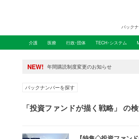
バックナ
介護
医療
行政･団体
TECH･システム
年間購読制度変更のお知らせ
高齢者住宅新聞 無料会員の皆様へ閲覧本
年間購読制度変更のお知らせ
NEW!
高齢者住宅新聞 無料会員の皆様へ閲覧本
バックナンバーを探す
「投資ファンドが描く戦略」 の検
【特集◇投資ファンド