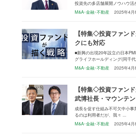
投資先の多店舗展開ノウハウ活かす
M&A･金融･不動産
2025年4月
【特集◇投資ファンド
クにも対応
■新興の出現20年設立の日本P
グライフホールディング(同千代田区
M&A･金融･不動産
2025年4月
【特集◇投資ファンドが
武博社長・マウンテン
成長を促す仕組み不可欠中小事
るのは利用者だが、我々 ...
M&A･金融･不動産
2025年4月