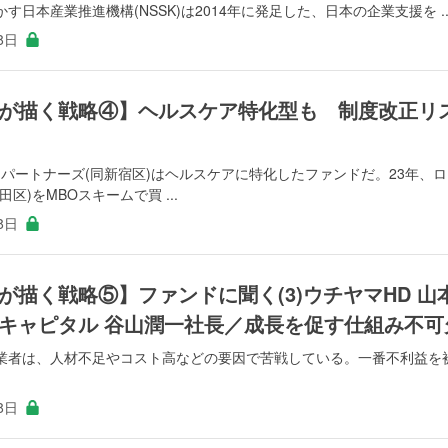
日本産業推進機構(NSSK)は2014年に発足した、日本の企業支援を ..
8日
が描く戦略④】ヘルスケア特化型も 制度改正リ
MIパートナーズ(同新宿区)はヘルスケアに特化したファンドだ。23年、
)をMBOスキームで買 ...
8日
描く戦略⑤】ファンドに聞く(3)ウチヤマHD 山
キャピタル 谷山潤一社長／成長を促す仕組み不可
業者は、人材不足やコスト高などの要因で苦戦している。一番不利益を
8日