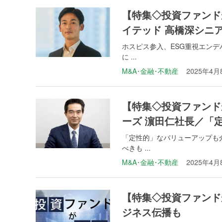
【特集◇投資ファンド
イテッド 高橋深シニ
ホスピス参入、ESG重視エンデ
に ...
M&A･金融･不動産
2025年4月
【特集◇投資ファンドが
ーズ 濵田仁社長／「
「定性的」なバリューアップも
べきも ...
M&A･金融･不動産
2025年4月
【特集◇投資ファンド
ジネス伝播も