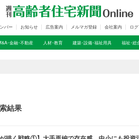
ンバー
お知らせ
広告案内
メルマガ登録
会社案内
ログ
M&A･金融･不動産
人材･教育
建築･設備･福祉用具
福祉･総
数変更のお知らせ
数変更のお知らせ
索結果
が描く戦略①】大手再編で存在感 中小にも投資