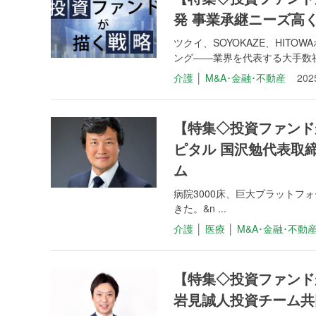
発 事業承継ニーズ高
ツクイ、SOYOKAZE、HI
ング――業界を代表する大手数社が
介護
│
M&A･金融･不動産
20
【特集◇投資ファンド
ピタル 国沢勉代表取
ム
病院3000床、巨大プラットフ
きた。&n ...
介護
│
医療
│
M&A･金融･不動
【特集◇投資ファンド
岩見誠人投資チーム共