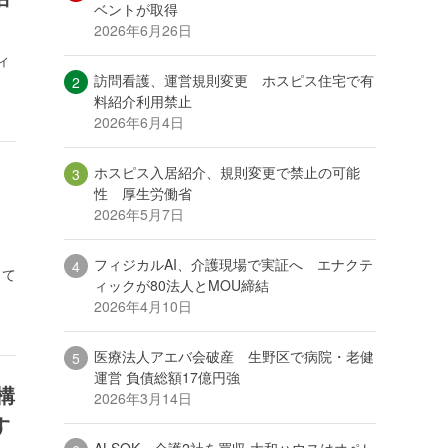
ベントが取得
2026年6月26日
ィ
訪問看護、運営規則変更 ホスピス住宅で有
料紹介利用禁止
2026年6月4日
ホスピス入居紹介、規則変更で禁止の可能
ャ
性 厚生労働省
2026年5月7日
フィジカルAI、介護現場で実証へ エナクテ
して
ィックが80法人とMOU締結
2026年4月10日
医療法人アエバ会破産 生野区で病院・老健
運営 負債総額17億円強
構
2026年3月14日
す
ALSOK、介護2社を買収 大和ハウスはオペレ