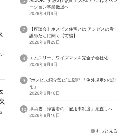
.
ーション事業撤退へ
2026年4月8日
【座談会】ホスピス住宅とは アンビスの看
ス
護師たちに聞く【前編】
2026年6月29日
ロン
エムスリー、ワイズマンを完全子会社化
2026年6月8日
”ホスピス紹介禁止”に疑問 「例外規定の検討
を」
本
2026年6月18日
欠
厚労省 障害者の「雇用率制度」見直しへ
被
2026年6月10日
もっと見る