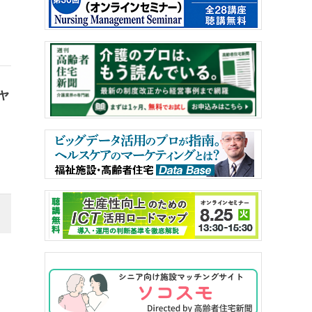
出
ャ
。