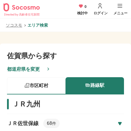
0
検討中
ログイン
メニュー
Directed by 高齢者住宅新聞
ソコスモ
エリア検索
佐賀県
から探す
都道府県を変更
路線駅
市区町村
ＪＲ九州
ＪＲ佐世保線
68
件