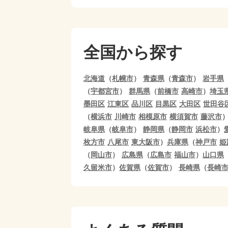
全国から探す
北海道
（
札幌市
）
青森県
（
青森市
）
岩手県
（
宇都宮市
）
群馬県
（
前橋市
高崎市
）
埼玉
墨田区
江東区
品川区
目黒区
大田区
世田谷
（
横浜市
川崎市
相模原市
横須賀市
藤沢市
岐阜県
（
岐阜市
）
静岡県
（
静岡市
浜松市
）
枚方市
八尾市
東大阪市
）
兵庫県
（
神戸市
姫
（
岡山市
）
広島県
（
広島市
福山市
）
山口県
久留米市
）
佐賀県
（
佐賀市
）
長崎県
（
長崎