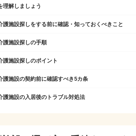
スの入居条件とは
とは
齢者向け住宅（自立者向け）とは
居する人の資金をチェック
を理解しましょう
入居を拒否する認知症の母親の住み替えはどう説得？
マンションのメリットとは
用権方式など契約形態や支払い方法
み
介護施設探しをする前に確認・知っておくべきこと
になり、サ高住を退去しなければならない
るお金を老人ホームの費用を含めて計算
する
設で介護かを決める分岐点
介護施設探しの手順
て有料老人ホームから特養への転居を求められた
療養型医療施設・介護医療院の費用の違い
するまでの流れ
での相談はどこにすればよいか？
護施設探し【入居までの流れ】
介護施設探しのポイント
用
続きのポイント
たくないと言われた時どうすれば良いか？
護施設探し【優先順位の決め方】
護施設探し【新規オープンのメリットとデメリット】
介護施設の契約前に確認すべき5カ条
齢者向け住宅の費用は要介護者向けと自立者向けで違い
まで？ 要支援1から要介護5までの7段階とは
、家族や親族との話し合い
護施設探し【情報収集の方法】
護施設探し【大企業系と小規模事業者のメリットとデメリット
護施設探し【施設の運営状態の確認方法】
介護施設の入居後のトラブル対処法
スと一般型ケアハウスの費用の違い
られるサービスを教えてください
護施設探し【情報・資料のチェックの仕方】
護施設探し【病院併設のメリットとデメリット】
護施設探し【重要事項説明書の確認方法】
護施設でのトラブル【請求金額が事前説明と違う】
の入居費用と月額料金
できる施設
護施設探し【候補の絞り方】
護施設探し【身元引受人はどうするか】
護施設でのトラブル【契約内容とサービス実態が違う】