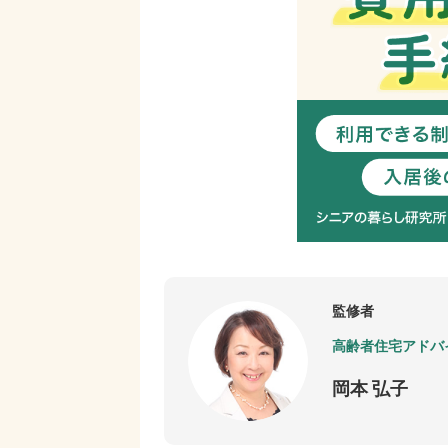
監修者
高齢者住宅アドバ
岡本 弘子