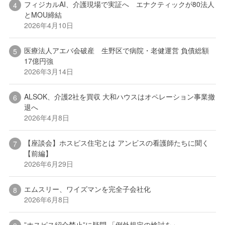
フィジカルAI、介護現場で実証へ エナクティックが80法人
とMOU締結
2026年4月10日
医療法人アエバ会破産 生野区で病院・老健運営 負債総額
17億円強
2026年3月14日
ALSOK、介護2社を買収 大和ハウスはオペレーション事業撤
退へ
2026年4月8日
【座談会】ホスピス住宅とは アンビスの看護師たちに聞く
【前編】
2026年6月29日
エムスリー、ワイズマンを完全子会社化
2026年6月8日
”ホスピス紹介禁止”に疑問 「例外規定の検討を」