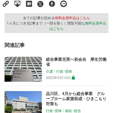
全ての記事が読める
有料会員申込はこちら
1ヵ月につき3記事まで（一部を除く）閲覧可能な
無料会員申込
はこちら
関連記事
総合事業充実へ初会合 厚生労働
省
介護
行政･団体
│
2023年5月10日
品川区、4月から総合事業 グル
ープホーム家賃助成・ひきこもり
対策も
行政･団体
福祉･総合
│