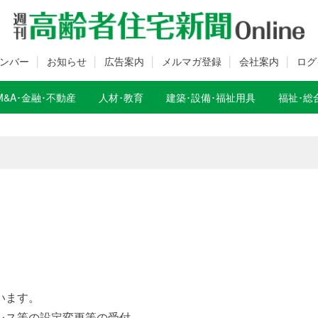
ンバー
お知らせ
広告案内
メルマガ登録
会社案内
ログ
M&A･金融･不動産
人材･教育
建築･設備･福祉用具
福祉･総
数変更のお知らせ
数変更のお知らせ
います。
レス等の設定変更等の受付、