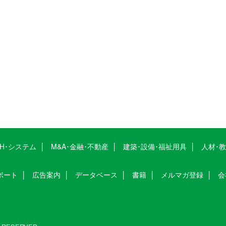
CH･システム
M&A･金融･不動産
建築･設備･福祉用具
人材･
ポート
広告案内
データベース
書籍
メルマガ登録
会