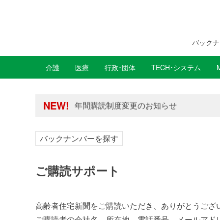
バックナ
介護
医療
行政･団体
TECH･システム
年間購読制度変更のお知らせ
高齢者住宅新聞 無料会員の皆様へ閲覧本
年間購読制度変更のお知らせ
NEW!
高齢者住宅新聞 無料会員の皆様へ閲覧本
バックナンバーを探す
ご購読サポート
高齢者住宅新聞をご購読いただき、ありがとうござ
ご購読者の会社名、所在地、電話番号、メールアド