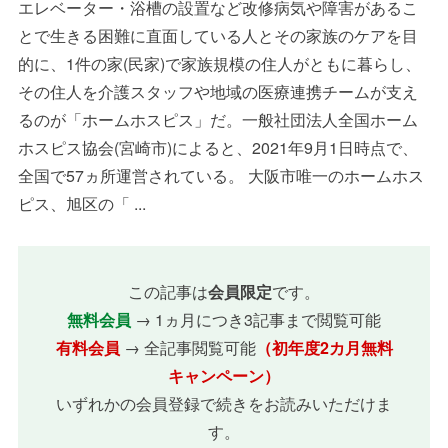
エレベーター・浴槽の設置など改修病気や障害があるこ
とで生きる困難に直面している人とその家族のケアを目
的に、1件の家(民家)で家族規模の住人がともに暮らし、
その住人を介護スタッフや地域の医療連携チームが支え
るのが「ホームホスピス」だ。一般社団法人全国ホーム
ホスピス協会(宮崎市)によると、2021年9月1日時点で、
全国で57ヵ所運営されている。 大阪市唯一のホームホス
ピス、旭区の「 ...
この記事は
会員限定
です。
無料会員
→ 1ヵ月につき3記事まで閲覧可能
有料会員
→ 全記事閲覧可能
（初年度2カ月無料
キャンペーン）
いずれかの会員登録で続きをお読みいただけま
す。