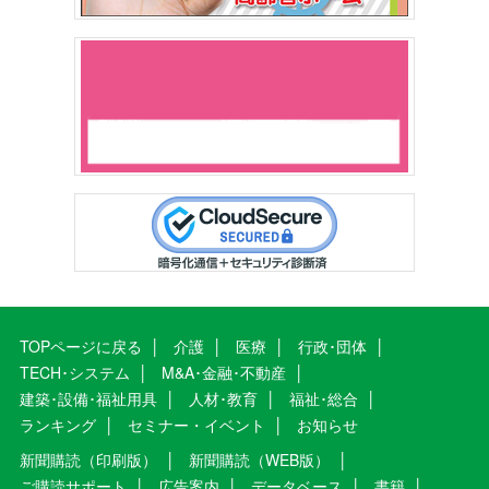
TOPページに戻る
介護
医療
行政･団体
TECH･システム
M&A･金融･不動産
建築･設備･福祉用具
人材･教育
福祉･総合
ランキング
セミナー・イベント
お知らせ
新聞購読（印刷版）
新聞購読（WEB版）
ご購読サポート
広告案内
データベース
書籍