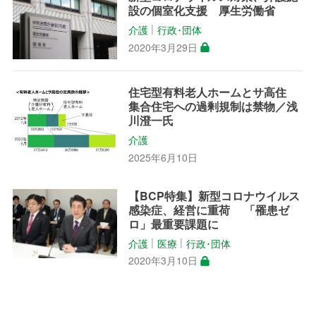
設の個室化支援 厚生労働省
介護
行政･団体
│
2020年3月29日
住宅型有料老人ホームとサ高住
集合住宅への過剰規制は禁物／浅
川澄一氏
介護
2025年6月10日
【BCP特集】新型コロナウイルス
感染症、経営に重荷 「罹患ゼ
ロ」最重要課題に
介護
医療
行政･団体
│
│
2020年3月10日