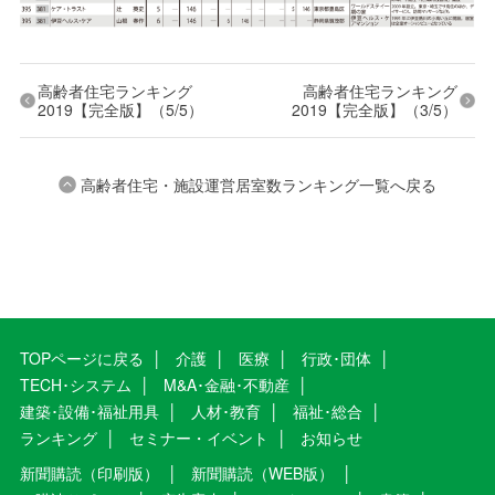
高齢者住宅ランキング
高齢者住宅ランキング
2019【完全版】（5/5）
2019【完全版】（3/5）
高齢者住宅・施設運営居室数ランキング一覧へ戻る
TOPページに戻る
介護
医療
行政･団体
TECH･システム
M&A･金融･不動産
建築･設備･福祉用具
人材･教育
福祉･総合
ランキング
セミナー・イベント
お知らせ
新聞購読（印刷版）
新聞購読（WEB版）