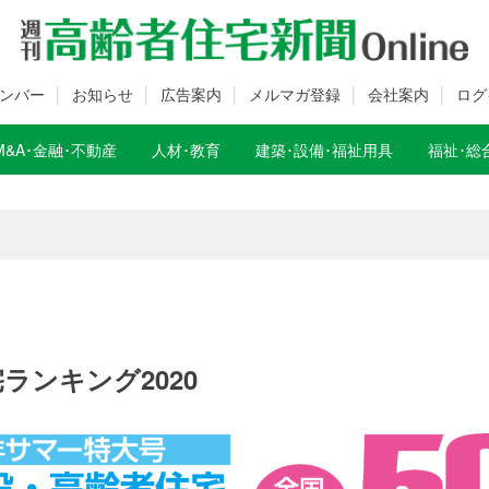
ンバー
お知らせ
広告案内
メルマガ登録
会社案内
ログ
M&A･金融･不動産
人材･教育
建築･設備･福祉用具
福祉･総
数変更のお知らせ
数変更のお知らせ
ランキング2020