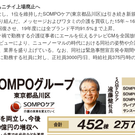
もニチイ上場廃止へ
なし。1位を維持したSOMPOケア(東京都品川区)は引き続き新
り組んだ。メッセージおよびワタミの介護を買収した15年～1
復させ、19年度には全ブランド平均91.5%まで上昇。
ナ禍で勤務する介護従事者にエールを伝えるテレビCMを全国放映
ビューにより、ニューノーマルの時代における同社の姿勢や介
、業界を盛り上げている。なお、同社は緊急事態宣言発令期間
勤務する社員に対し、正社員3000円/日、時給社員375円/時