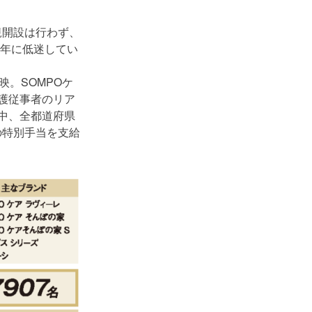
規開設は行わず、
6年に低迷してい
。SOMPOケ
護従事者のリア
中、全都道府県
の特別手当を支給