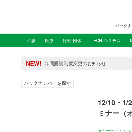
バックナ
介護
医療
行政･団体
TECH･システム
年間購読制度変更のお知らせ
高齢者住宅新聞 無料会員の皆様へ閲覧本
NEW!
年間購読制度変更のお知らせ
高齢者住宅新聞 無料会員の皆様へ閲覧本
バックナンバーを探す
12/10
ミナー（
セミナー・イベン