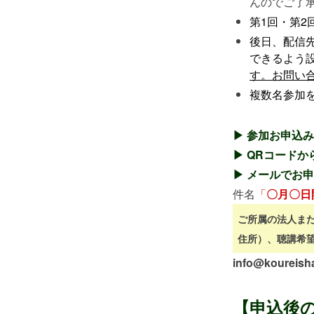
んのでご了
第1回・第2
後日、配信先
できるよう
す。お問い
複数名参加
▶ 参加お申込み
▶ QRコードか
▶ メールでお
件名
「
〇月〇日
ご所属の法人また
住所）、聴講希
info@koureis
【申込後