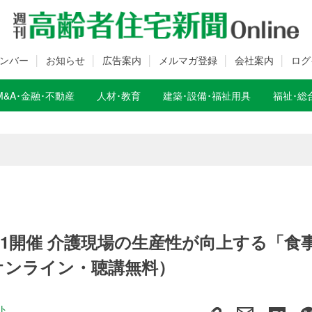
ンバー
お知らせ
広告案内
メルマガ登録
会社案内
ログ
M&A･金融･不動産
人材･教育
建築･設備･福祉用具
福祉･総
数変更のお知らせ
数変更のお知らせ
・1/21開催 介護現場の生産性が向上する「
オンライン・聴講無料）
ト