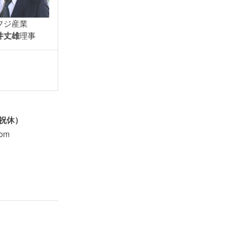
フジ産業
井丈雄
理事
日祝休）
com