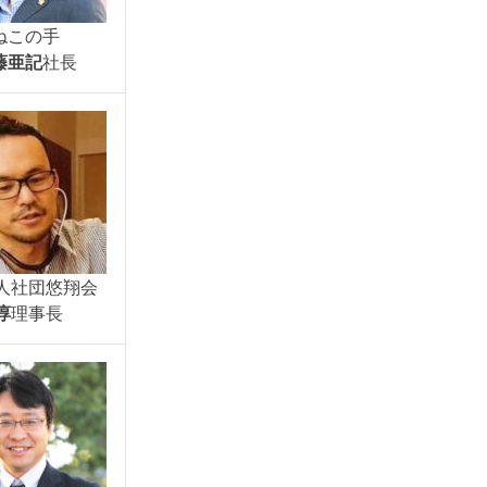
ねこの手
藤亜記
社長
人社団悠翔会
淳
理事長