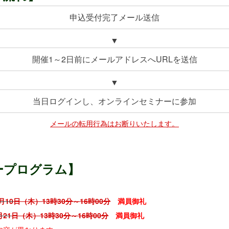
申込受付完了メール送信
▼
開催1～2日前にメールアドレスへURLを送信
▼
当日ログインし、オンラインセミナーに参加
メールの転用行為はお断りいたします。
ープログラム】
月10
日（木）13時30分～16時00分
満員御礼
月21
日（木）
13時30分～16時00分
満員御礼