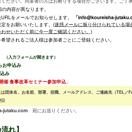
承ください。同業者の方はお断りする場合がございます。ご了
回の内容が異なります。
URLをメールでお知らせします。
「info@koureisha-jutaku
設定をお願いいたします。
(迷惑メールに振り分けられている場
合わせいただく前に今一度ご確認ください。)
を希望されるご法人様は参加者ごとにご登録ください。
（入力フォームが開きます）
らお申込み
申込み
開催
食事改革セミナー
参加申込
」
は団体名、お名前、部署、役職、メールアドレス、ご連絡先（TEL／F
望日
ha-jutaku.com
宛にお送りください。
の流れ】