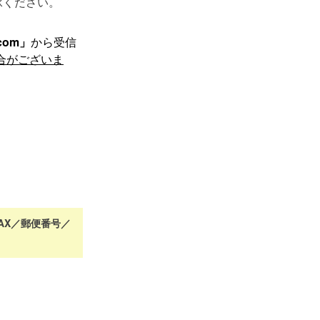
承ください。
.com」
から受信
合がございま
AX／郵便番号／