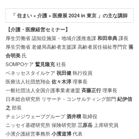
「 住まい × 介護 × 医療展 2024 in 東京 」の主な講師
【介護・医療経営セミナー】
厚生労働省 認知症施策・地域介護推進課
和田幸典
課長
厚生労働省 老健局高齢者支援課 高齢者居住福祉専門官
落
合明美
氏
SOMPOケア
鷲見隆充
社長
ベネッセスタイルケア
祝田健
執行役員
医療法人社団悠翔会
佐々木淳
理事長
一般社団法人全国介護事業者連盟
斉藤正行
理事長
日本総合研究所 リサーチ・コンサルティング部門
紀伊信
之
部長
チェンジウェーブグループ
酒井穣
取締役
ニッセイ基礎研究所 保険研究部
三原岳
上席研究員
小濱介護経営事務所
小濱道博
代表