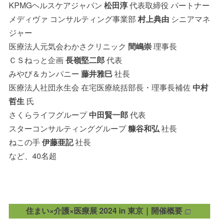
KPMGヘルスケアジャパン
松田淳
代表取締役 パートナー
メディヴァ コンサルティング事業部
村上典由
シニアマネ
ジャー
医療法人元気会わかさクリニック
間嶋崇
理事長
ＣＳねっと企画
長嶺堅二郎
代表
みやび＆カンパニー
藤井雅巳
社長
医療法人社団永生会 在宅医療統括部長・理事長補佐
中村
哲生
氏
さくらライフグループ
中田賢一郎
代表
スターコンサルティンググループ
糠谷和弘
社長
ねこの手
伊藤亜記
社長
など、40名超
住まい×介護×医療展 2024 in 東京｜開催概要