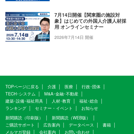
7月14日開催【関東圏の施設対
象】はじめての外国人介護人材採
用 オンラインセミナー
2026年7月14日 開催
TOPページに戻る
介護
医療
行政･団体
TECH･システム
M&A･金融･不動産
建築･設備･福祉用具
人材･教育
福祉･総合
ランキング
セミナー・イベント
お知らせ
新聞購読（印刷版）
新聞購読（WEB版）
ご購読サポート
広告案内
データベース
書籍
メルマガ登録
会社案内
お問い合わせ