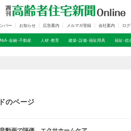
ンバー
お知らせ
広告案内
メルマガ登録
会社案内
ログ
M&A･金融･不動産
人材･教育
建築･設備･福祉用具
福祉･総
数変更のお知らせ
数変更のお知らせ
ドのページ
発音動画で評価 エクサホームケア