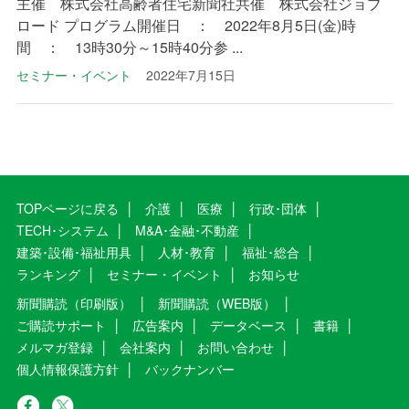
主催 株式会社高齢者住宅新聞社共催 株式会社ジョブ
ロード プログラム開催日 ： 2022年8月5日(金)時
間 ： 13時30分～15時40分参 ...
セミナー・イベント
2022年7月15日
TOPページに戻る
介護
医療
行政･団体
TECH･システム
M&A･金融･不動産
建築･設備･福祉用具
人材･教育
福祉･総合
ランキング
セミナー・イベント
お知らせ
新聞購読（印刷版）
新聞購読（WEB版）
ご購読サポート
広告案内
データベース
書籍
メルマガ登録
会社案内
お問い合わせ
個人情報保護方針
バックナンバー