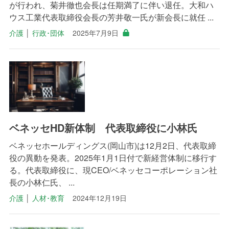
が行われ、菊井徹也会長は任期満了に伴い退任。大和ハ
ウス工業代表取締役会長の芳井敬一氏が新会長に就任 ...
介護
│
行政･団体
2025年7月9日
ベネッセHD新体制 代表取締役に小林氏
ベネッセホールディングス(岡山市)は12月2日、代表取締
役の異動を発表。2025年1月1日付で新経営体制に移行す
る。代表取締役に、現CEO/ベネッセコーポレーション社
長の小林仁氏、 ...
介護
│
人材･教育
2024年12月19日