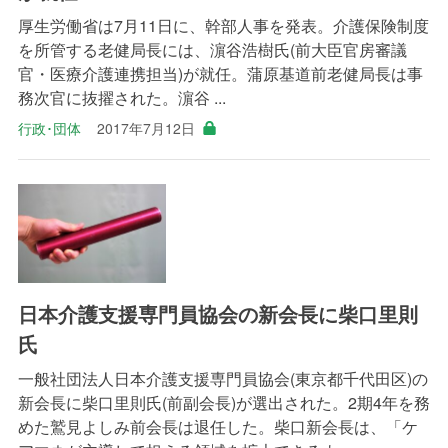
厚生労働省は7月11日に、幹部人事を発表。介護保険制度
を所管する老健局長には、濵谷浩樹氏(前大臣官房審議
官・医療介護連携担当)が就任。蒲原基道前老健局長は事
務次官に抜擢された。濵谷 ...
行政･団体
2017年7月12日
日本介護支援専門員協会の新会長に柴口里則
氏
一般社団法人日本介護支援専門員協会(東京都千代田区)の
新会長に柴口里則氏(前副会長)が選出された。2期4年を務
めた鷲見よしみ前会長は退任した。柴口新会長は、「ケ