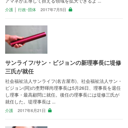
アマネが主導して担える領域を拡大できるよ ...
介護
│
行政･団体
2017年7月5日
サンライフ/サン・ビジョンの新理事長に堤修
三氏が就任
社会福祉法人サンライフ(名古屋市)、社会福祉法人サン・
ビジョン(同)の杢野暉尚理事長は5月26日、理事長を退任
し理事・最高顧問に就任。後任の理事長には堤修三氏が
就任した。堤理事長は ...
介護
2017年6月21日