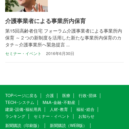
介護事業者による事業所内保育
第15回高齢者住宅 フォーラム介護事業者による事業所内
保育 ～２つの新制度を活用した新たな事業所内保育のカ
タチ～介護事業所へ緊急提言 ...
セミナー・イベント
2016年6月30日
TOPページに戻る
介護
医療
行政･団体
TECH･システム
M&A･金融･不動産
建築･設備･福祉用具
人材･教育
福祉･総合
ランキング
セミナー・イベント
お知らせ
新聞購読（印刷版）
新聞購読（WEB版）