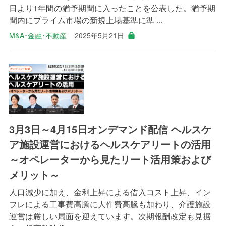
日より1年間の猶予期間に入ったことを公表した。猶予期
間内にプライム市場の新規上場基準に準 ...
M&A･金融･不動産
2025年5月21日
3月3日～4月15日オンデマンド配信 ヘルスケ
ア施設運営におけるヘルスケアリートの活用
～オペレーターから見たリート活用策および
メリット～
人口減少に加え、金利上昇による借入コスト上昇、イン
フレによる工事費高騰に人件費高騰も加わり、介護施設
運営は厳しい局面を迎えています。次期報酬改定も見据