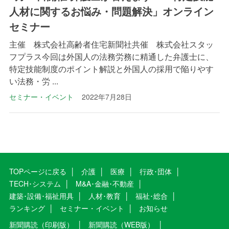
人材に関するお悩み・問題解決」オンライン
セミナー
主催 株式会社高齢者住宅新聞社共催 株式会社スタッ
フプラス今回は外国人の法務労務に精通した弁護士に、
特定技能制度のポイント解説と外国人の採用で陥りやす
い法務・労 ...
セミナー・イベント
2022年7月28日
TOPページに戻る
介護
医療
行政･団体
TECH･システム
M&A･金融･不動産
建築･設備･福祉用具
人材･教育
福祉･総合
ランキング
セミナー・イベント
お知らせ
新聞購読（印刷版）
新聞購読（WEB版）