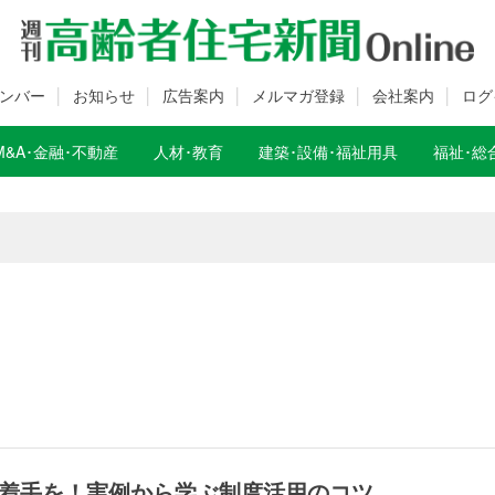
ンバー
お知らせ
広告案内
メルマガ登録
会社案内
ログ
M&A･金融･不動産
人材･教育
建築･設備･福祉用具
福祉･総
数変更のお知らせ
数変更のお知らせ
着手を！実例から学ぶ制度活用のコツ