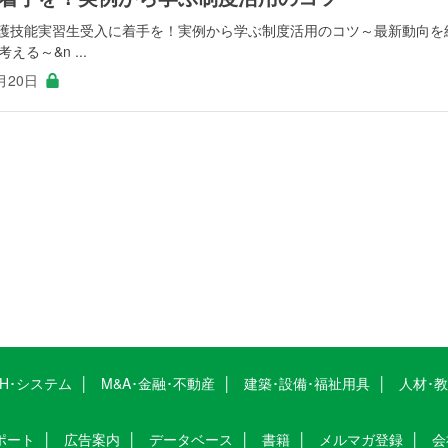
介護技能実習生受入に着手を！実例から学ぶ制度活用のコツ～最新動向を
る～&n ...
月20日
CH･システム
M&A･金融･不動産
建築･設備･福祉用具
人材･
ポート
広告案内
データベース
書籍
メルマガ登録
会