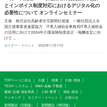
とインボイス制度対応におけるデジタル化の
必要性について オンラインセミナー
主催 株式会社高齢者住宅新聞社後援 一般社団法人全
国介護事業者連盟協力 IT導入補助金事務局IT導入補助金
の活用に向けて2024年介護保険制度改正・報酬改定に向
けて ...
セミナー・イベント
2022年11月11日
TOPページに戻る
介護
医療
行政･団体
TECH･システム
M&A･金融･不動産
建築･設備･福祉用具
人材･教育
福祉･総合
ランキング
セミナー・イベント
お知らせ
新聞購読（印刷版）
新聞購読（WEB版）