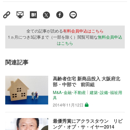
全ての記事が読める
有料会員申込はこちら
1ヵ月につき3記事まで（一部を除く）閲覧可能な
無料会員申込
はこちら
関連記事
高齢者住宅 新商品投入 大阪府北
部・中部で 前田組
M&A･金融･不動産
建築･設備･福祉用
│
具
2014年11月12日
最優秀賞にアクラスタウン リビ
ング・オブ・サ・イヤー2014