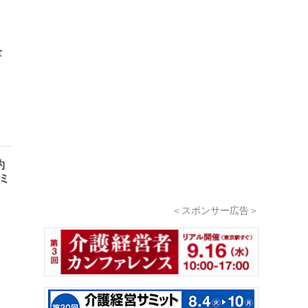
全
約
ミ
＜スポンサー広告＞