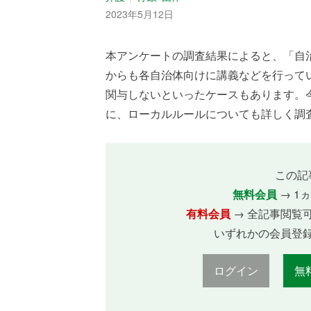
2023年5月12日
本アンケートの調査結果によると、「自
からも各自治体向けに講義などを行って
関与しないといったケースもあります。
に、ローカルルールについても詳しく調査
この記
無料会員
→ 1
有料会員
→ 全記事閲覧
いずれかの会員登
ログイン
無