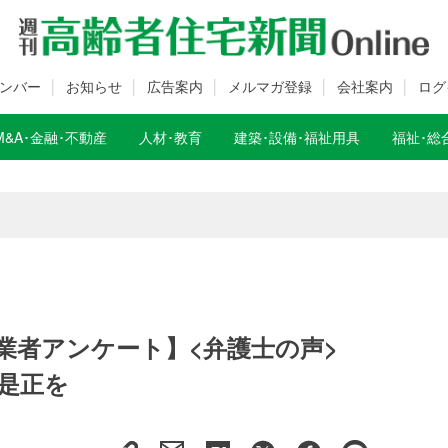
ンバー
お知らせ
広告案内
メルマガ登録
会社案内
ログ
M&A･金融･不動産
人材･教育
建築･設備･福祉用具
福祉･総
数変更のお知らせ
数変更のお知らせ
業者アンケート】<弁護士の声>
是正を