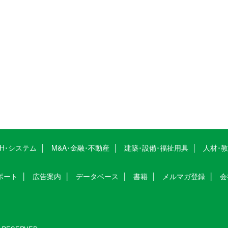
CH･システム
M&A･金融･不動産
建築･設備･福祉用具
人材･
ポート
広告案内
データベース
書籍
メルマガ登録
会