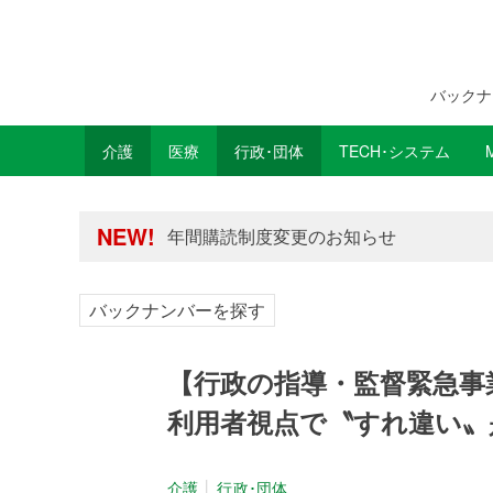
バックナ
介護
医療
行政･団体
TECH･システム
年間購読制度変更のお知らせ
高齢者住宅新聞 無料会員の皆様へ閲覧本
年間購読制度変更のお知らせ
NEW!
高齢者住宅新聞 無料会員の皆様へ閲覧本
バックナンバーを探す
【行政の指導・監督緊急事
利用者視点で〝すれ違い〟
介護
行政･団体