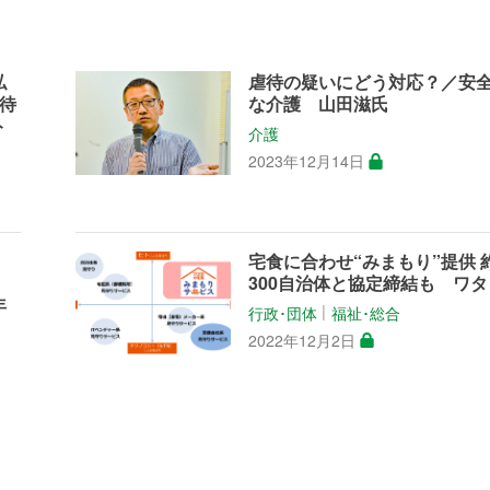
私
虐待の疑いにどう対応？／安
待
な介護 山田滋氏
ト
介護
2023年12月14日
宅食に合わせ“みまもり”提供 
も
300自治体と協定締結も ワタ
年
行政･団体
福祉･総合
│
2022年12月2日