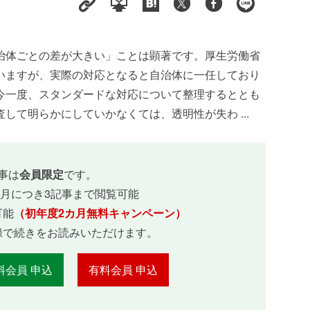
治体ごとの差が大きい」ことは顕著です。厚生労働省
いますが、実際の対応となると自治体に一任しており
今一度、スタンダードな対応について整理するととも
して明らかにしていかなくては、透明性が失わ ...
事は
会員限定
です。
ヵ月につき3記事まで閲覧可能
可能
（初年度2カ月無料キャンペーン）
録で続きをお読みいただけます。
料会員 申込
有料会員 申込