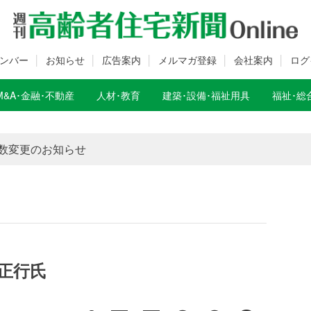
ンバー
お知らせ
広告案内
メルマガ登録
会社案内
ログ
M&A･金融･不動産
人材･教育
建築･設備･福祉用具
福祉･総
数変更のお知らせ
数変更のお知らせ
正行氏