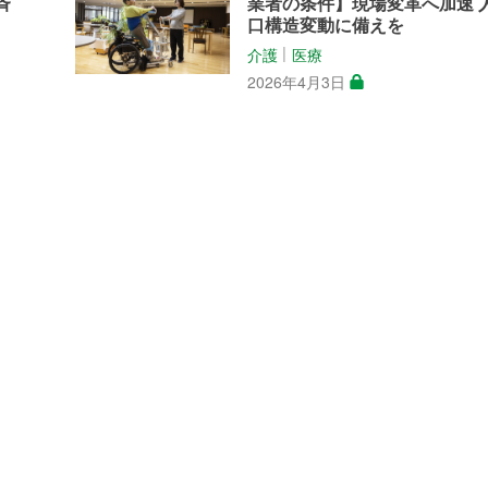
斉
業者の条件】現場変革へ加速 
口構造変動に備えを
介護
医療
│
2026年4月3日