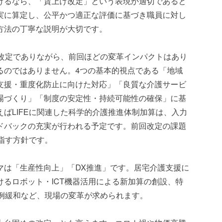
けるなら、「賃上げ改定」という表現が適切であると
実に算定し、公平かつ適正な評価に基づき職員に対し
方法の丁寧な説明が大切です。
時改定でありながら、前回ほどの変革インパクトはあり
るのではありません。4つの基本的視点である「地域
支援・重度化防止に向けた対応」「良質な介護サービ
場づくり」「制度の安定性・持続可能性の確保」に基
ばLIFEに関連した科学的介護推進体制加算は、入力
ドバックの充実が行われる予定です。前回改定の課題
目指す方針です。
マは「生産性向上」「DX推進」です。居宅介護支援に
るロボット・ICT機器活用による新加算の創設、特
特例緩和など、現場の変革が求められます。