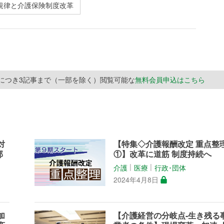
規律と介護保険制度改革
月につき3記事まで（一部を除く）閲覧可能な
無料会員申込はこちら
対
【特集◇介護報酬改定 重点整
部
①】改革に道筋 制度持続へ
介護
医療
行政･団体
│
│
2024年4月8日
加
【介護経営の分岐点-生き残る