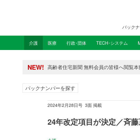
バックナ
介護
医療
行政･団体
TECH･システム
年間購読制度変更のお知らせ
高齢者住宅新聞 無料会員の皆様へ閲覧本
NEW!
年間購読制度変更のお知らせ
高齢者住宅新聞 無料会員の皆様へ閲覧本
バックナンバーを探す
2024年2月28日号 3面 掲載
24年改定項目が決定／斉藤