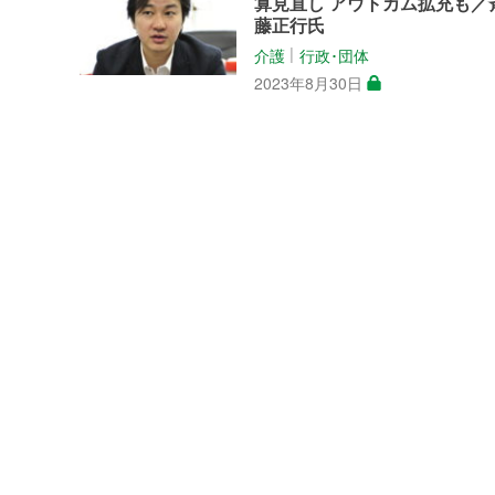
算見直し アウトカム拡充も／
藤正行氏
介護
行政･団体
│
2023年8月30日