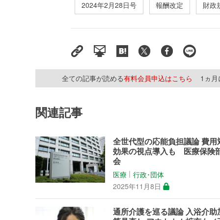
2024年2月28日号
報酬改定
財政
全ての記事が読める
有料会員申込はこちら
1ヵ
関連記事
全世代型の応能負担議論 費用
効果の視点導入も 医療保険
会
医療
行政･団体
│
2025年11月8日
通所介護を巡る議論 入浴介助