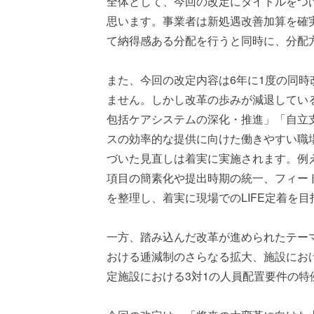
全体として、今回の改定にタイトルをつ
思います。事業者は新処遇改善加算を確
て納得感ある分配を行うと同時に、分配
また、今回の改定内容は6年に1度の同
ません。しかし改革の歩みが減退してい
包括ケアシステムの深化・推進」「自立
スの効率的な提供に向けた働きやすい職
づいた見直しは着実に実施されます。例え
項目の簡素化や提出時期の統一、フィー
を整理し、着実に現場でのLIFE定着を
一方、踏み込んだ改革が進められたテー
おける逓減制のさらなる拡大、施設におけ
定施設における3対1の人員配置要件の