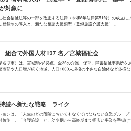
が対象に
に社会福祉法等の一部を改正する法律（令和8年法律第51号）の成立に
登録制の導入と、新たな相談支援類型（登録施設介護支援） ...
 組合で外国人材137 名／宮城福祉会
県名取市）は、宮城県内8拠点、全36の介護、保育、障害福祉事業所を
都市部や人口増が続く地域、人口1000人規模の小さな自治体など多様な
持続へ新たな戦略 ライク
ションは、「人生のどの段階においてもなくてはならない企業グループ
材斡旋」、「介護施設」と、幼少期から高齢期まで幅広い事業を手掛け