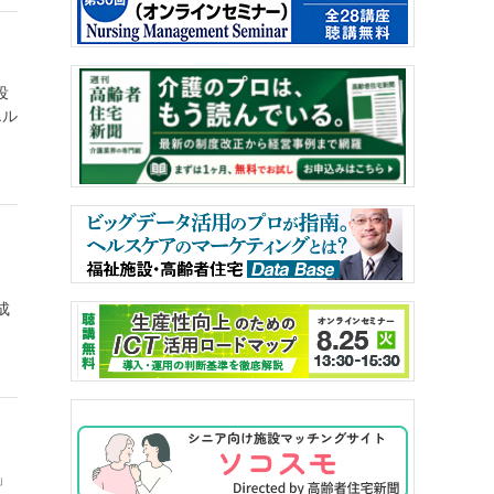
役
エル
。
成
」