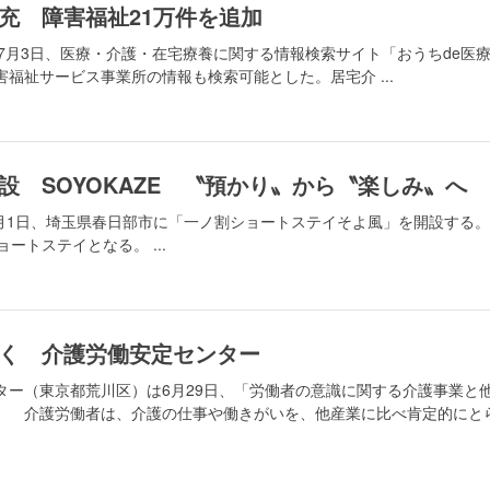
充 障害福祉21万件を追加
は7月3日、医療・介護・在宅療養に関する情報検索サイト「おうちde医
福祉サービス事業所の情報も検索可能とした。居宅介 ...
設 SOYOKAZE 〝預かり〟から〝楽しみ〟へ
は8月1日、埼玉県春日部市に「一ノ割ショートステイそよ風」を開設する
ートステイとなる。 ...
く 介護労働安定センター
ター（東京都荒川区）は6月29日、「労働者の意識に関する介護事業と
。 介護労働者は、介護の仕事や働きがいを、他産業に比べ肯定的にと