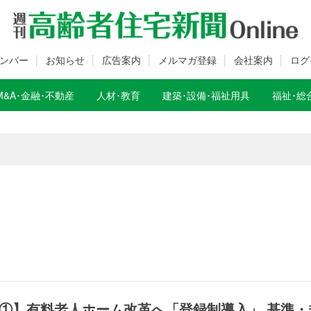
ンバー
お知らせ
広告案内
メルマガ登録
会社案内
ログ
M&A･金融･不動産
人材･教育
建築･設備･福祉用具
福祉･総
数変更のお知らせ
数変更のお知らせ
①】有料老人ホーム改革へ「登録制導入」 基準・