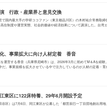
演 行政・産業界と意見交換
営で国内最大手の学研ココファン（東京都品川区）の木村祐介常務取締
サ高住制度や運営実態、社会的価値や経済効果について講演した。台湾
化、事業拡大に向け人材定着 香音
を運営する香音（兵庫県尼崎市）は、2026年3月に初めてM＆Aを経験
最中だ。事業規模を拡大させている中で注力しているのが人材の定着・育
江東区に122床特養、29年6月開設予定
田谷区）は7月6日、同江東区が公募した「都営辰巳一丁目団地創出用地