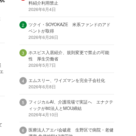
料紹介利用禁止
2026年6月4日
よ
ツクイ・SOYOKAZE 米系ファンドのアド
ベントが取得
2026年6月26日
ホスピス入居紹介、規則変更で禁止の可能
性 厚生労働省
2026年5月7日
展
エ
エムスリー、ワイズマンを完全子会社化
2026年6月8日
フィジカルAI、介護現場で実証へ エナクテ
ィックが80法人とMOU締結
2026年4月10日
て
医療法人アエバ会破産 生野区で病院・老健
運営 負債総額17億円強