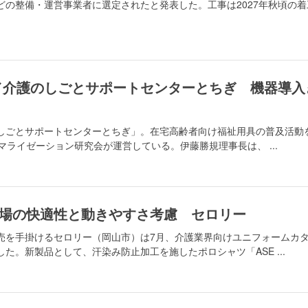
どの整備・運営事業者に選定されたと発表した。工事は2027年秋頃の着
／介護のしごとサポートセンターとちぎ 機器導入
しごとサポートセンターとちぎ」。在宅高齢者向け福祉用具の普及活動
マライゼーション研究会が運営している。伊藤勝規理事長は、 ...
場の快適性と動きやすさ考慮 セロリー
売を手掛けるセロリー（岡山市）は7月、介護業界向けユニフォームカ
」を発刊した。新製品として、汗染み防止加工を施したポロシャツ「ASE ...