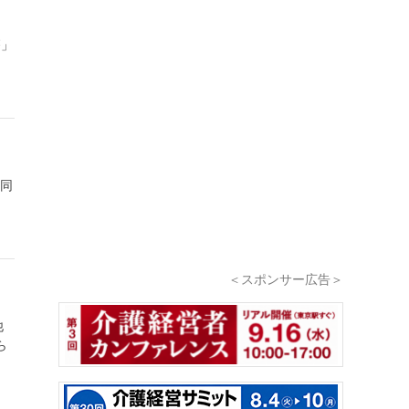
療」
。同
＜スポンサー広告＞
他
ら