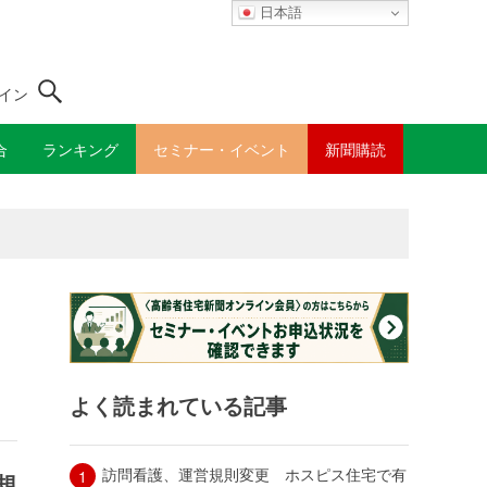
日本語
イン
合
ランキング
セミナー・イベント
新聞購読
よく読まれている記事
訪問看護、運営規則変更 ホスピス住宅で有
規