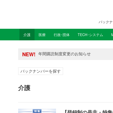
バックナ
介護
医療
行政･団体
TECH･システム
年間購読制度変更のお知らせ
NEW!
高齢者住宅新聞 無料会員の皆様へ閲覧本
年間購読制度変更のお知らせ
高齢者住宅新聞 無料会員の皆様へ閲覧本
バックナンバーを探す
介護
【登録制の是非・特集