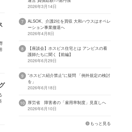
2026年3月14日
ALSOK、介護2社を買収 大和ハウスはオペレ
ス
ーション事業撤退へ
2026年4月8日
専
【座談会】ホスピス住宅とは アンビスの看
用
護師たちに聞く【前編】
2026年6月29日
”ホスピス紹介禁止”に疑問 「例外規定の検討
を」
グ
2026年6月18日
る
築
厚労省 障害者の「雇用率制度」見直しへ
2026年6月10日
もっと見る