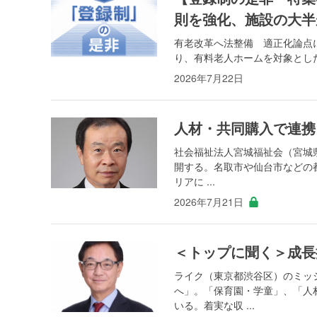
則を強化、施設の大半
有老改革へ法整備 適正化論点
り、有料老人ホームを対象とした
2026年7月22日
人材・共同購入で連携
社会福祉法人宮城福祉会（宮城
開する。名取市や仙台市などの
リアに ...
2026年7月21日
＜トップに聞く＞成長
ライク（東京都渋谷区）のミッ
へ」。「保育園・学童」、「人
いる。着実な収 ...