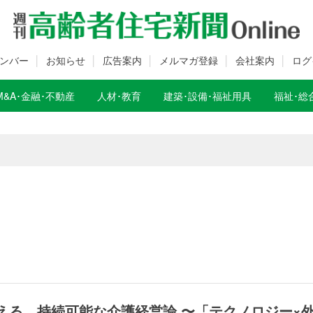
ンバー
お知らせ
広告案内
メルマガ登録
会社案内
ログ
M&A･金融･不動産
人材･教育
建築･設備･福祉用具
福祉･総
数変更のお知らせ
数変更のお知らせ
える、持続可能な介護経営論 〜「テクノロジー×