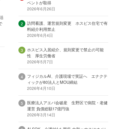
ベントが取得
2026年6月26日
活
訪問看護、運営規則変更 ホスピス住宅で有
で
料紹介利用禁止
2026年6月4日
ホスピス入居紹介、規則変更で禁止の可能
性 厚生労働省
2026年5月7日
フィジカルAI、介護現場で実証へ エナクテ
ィックが80法人とMOU締結
2026年4月10日
医療法人アエバ会破産 生野区で病院・老健
運営 負債総額17億円強
2026年3月14日
ALSOK、介護2社を買収 大和ハウスはオペレ