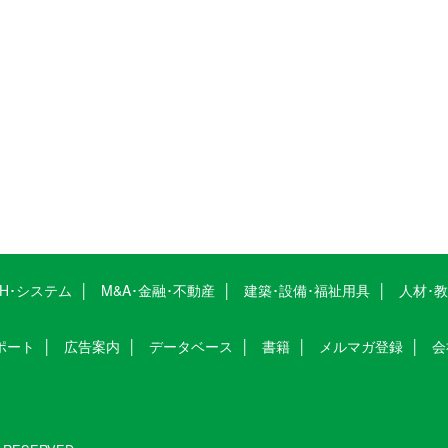
CH･システム
M&A･金融･不動産
建築･設備･福祉用具
人材･
ポート
広告案内
データベース
書籍
メルマガ登録
会