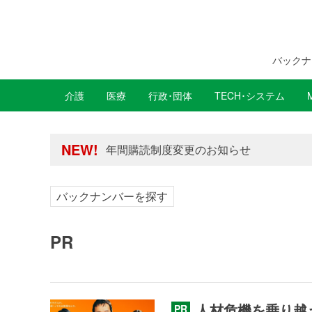
バックナ
介護
医療
行政･団体
TECH･システム
年間購読制度変更のお知らせ
高齢者住宅新聞 無料会員の皆様へ閲覧本
年間購読制度変更のお知らせ
NEW!
高齢者住宅新聞 無料会員の皆様へ閲覧本
バックナンバーを探す
PR
人材危機を乗り越
PR