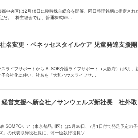
京都中央区)は2月18日に臨時株主総会を開催。同日整理銘柄に指定され
定だ。 株主総会では、普通株式59…
で社名変更・ベネッセスタイルケア 児童発達支援開
ウスライフサポートから ALSOK介護ライフサポート（大阪府）は6月、
完全子会社化に伴い、社名を「大和ハウスライフサ…
O 経営支援へ新会社／サンウェルズ新社長 社外取
公表 SOMPOケア（東京都品川区）は5月26日、7月1日付で発足予定の子
ンズ」の代表取締役社長に、薄一臣執行役員ソ…