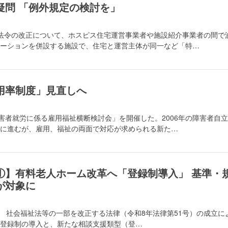
疑問 「例外規定の検討を」
法令の改正について、ホスピス住宅運営事業者や施設紹介事業者の間で
ーションを併設する施設で、住宅と運営主体が同一など「特…
用率制度」見直しへ
障害者就労に係る雇用福祉横断検討会」を開催した。2006年の障害者自
に進むが、雇用、福祉の両面で対応が求められる新た…
①】有料老人ホーム改革へ「登録制導入」 基準・
が対象に
 社会福祉法等の一部を改正する法律（令和8年法律第51号）の成立に
登録制の導入と、新たな相談支援類型（登…