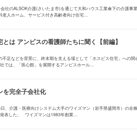
、子会社のALSOK介護(さいたま市)を通じて大和ハウス工業傘下の介護事
料老人ホーム、サービス付き高齢者向け住宅…
宅とは アンビスの看護師たちに聞く【前編】
の不足などを背景に、終末期を支える場として「ホスピス住宅」への関
社では、「医心館」を展開するアンビスホール…
ンを完全子会社化
5日、介護・医療向けシステム大手のワイズマン（岩手県盛岡市）の全
発表した。 ワイズマンは1983年創業…