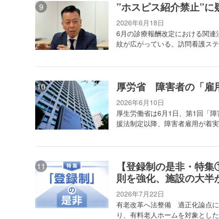
”ホスピス紹介禁止”に
2026年6月18日
6月の診療報酬改定における関連
紋が広がっている。訪問看護ステ
厚労省 障害者の「雇
2026年6月10日
厚生労働省は6月1日、第1回「
援法制定以降、障害者雇用が着実
【登録制の是非・特集
則を強化、施設の大半
2026年7月22日
有老改革へ法整備 適正化論点に
り、有料老人ホームを対象とした