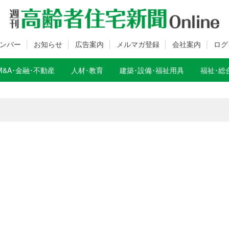
ンバー
お知らせ
広告案内
メルマガ登録
会社案内
ログ
M&A･金融･不動産
人材･教育
建築･設備･福祉用具
福祉･総
数変更のお知らせ
数変更のお知らせ