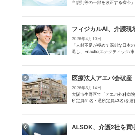
当規則等の一部を改正する省令」
フィジカルAI、介護現
2026年4月10日
「人材不足が極めて深刻な日本の
退し、Enactic(エナクティッ
医療法人アエバ会破産 
2026年3月14日
大阪市生野区で「アエバ外科病院
所定員51名・通所定員43名)を
ALSOK、介護2社を