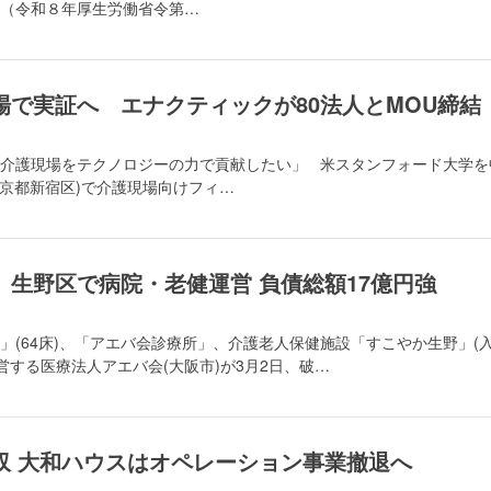
（令和８年厚生労働省令第…
場で実証へ エナクティックが80法人とMOU締結
介護現場をテクノロジーの力で貢献したい」 米スタンフォード大学を
ク/東京都新宿区)で介護現場向けフィ…
生野区で病院・老健運営 負債総額17億円強
」(64床)、「アエバ会診療所」、介護老人保健施設「すこやか生野」(
運営する医療法人アエバ会(大阪市)が3月2日、破…
買収 大和ハウスはオペレーション事業撤退へ