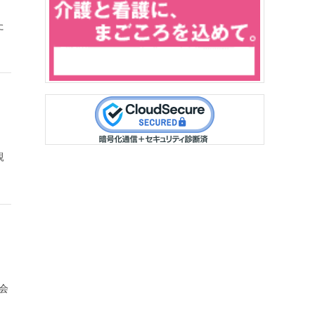
た
親
会