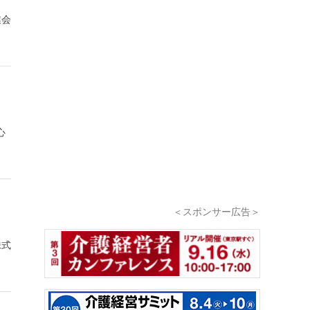
業会
心
＜スポンサー広告＞
株式