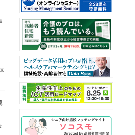
波
立支
規
よ