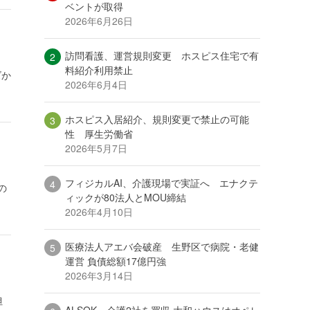
ベントが取得
2026年6月26日
訪問看護、運営規則変更 ホスピス住宅で有
料紹介利用禁止
ズか
2026年6月4日
ホスピス入居紹介、規則変更で禁止の可能
性 厚生労働省
2026年5月7日
フィジカルAI、介護現場で実証へ エナクテ
の
ィックが80法人とMOU締結
2026年4月10日
医療法人アエバ会破産 生野区で病院・老健
運営 負債総額17億円強
2026年3月14日
担
ALSOK、介護2社を買収 大和ハウスはオペレ