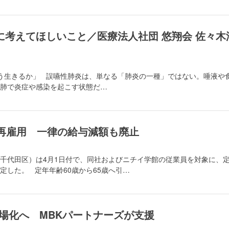
に考えてほしいこと／医療法人社団 悠翔会 佐々木
う生きるか」 誤嚥性肺炎は、単なる「肺炎の一種」ではない。唾液や
肺で炎症や感染を起こす状態だ…
で再雇用 一律の給与減額も廃止
千代田区）は4月1日付で、同社およびニチイ学館の従業員を対象に、
定した。 定年年齢60歳から65歳へ引…
場化へ MBKパートナーズが支援