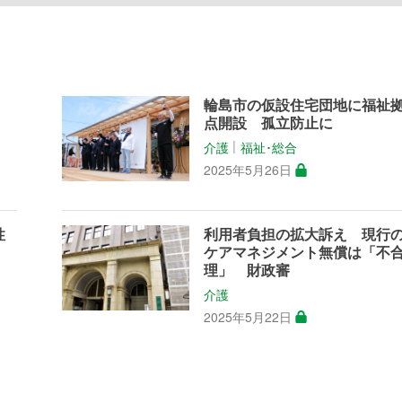
輪島市の仮設住宅団地に福祉
点開設 孤立防止に
介護
福祉･総合
│
2025年5月26日
性
利用者負担の拡大訴え 現行
ケアマネジメント無償は「不
理」 財政審
介護
2025年5月22日