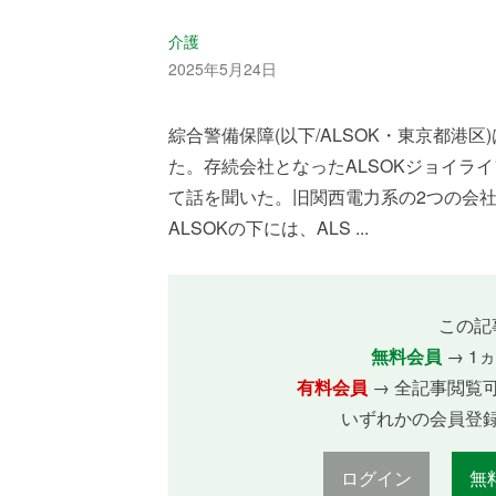
介護
2025年5月24日
綜合警備保障(以下/ALSOK・東京都港区
た。存続会社となったALSOKジョイラ
て話を聞いた。旧関西電力系の2つの会
ALSOKの下には、ALS ...
この記
無料会員
→ 1
有料会員
→ 全記事閲覧
いずれかの会員登
ログイン
無