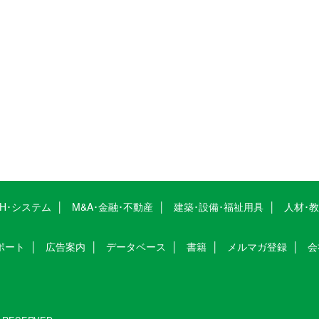
CH･システム
M&A･金融･不動産
建築･設備･福祉用具
人材･
ポート
広告案内
データベース
書籍
メルマガ登録
会