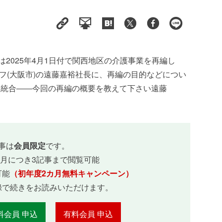
)は2025年4月1日付で関西地区の介護事業を再編し
イフ(大阪市)の遠藤嘉裕社長に、再編の目的などについ
社統合――今回の再編の概要を教えて下さい遠藤
事は
会員限定
です。
ヵ月につき3記事まで閲覧可能
可能
（初年度2カ月無料キャンペーン）
録で続きをお読みいただけます。
料会員 申込
有料会員 申込