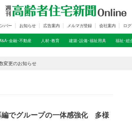
ンバー
お知らせ
広告案内
メルマガ登録
会社案内
ログ
M&A･金融･不動産
人材･教育
建築･設備･福祉用具
福祉･総
数変更のお知らせ
数変更のお知らせ
業再編でグループの一体感強化 多様