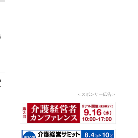
拠
の
合
＜スポンサー広告＞