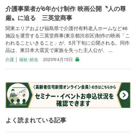
介護事業者が6年かけ制作 映画公開〝人の尊
厳〟に迫る 三英堂商事
関東エリアおよび福島県で介護付有料老人ホームなど46
施設を運営する三英堂商事(東京都渋谷区)制作の映画「こ
われることいきること」が、5月下旬に公開される。同作
品は、東日本大震災で家族を失った主人公が、 ...
介護
│
福祉･総合
2023年4月15日
よく読まれている記事