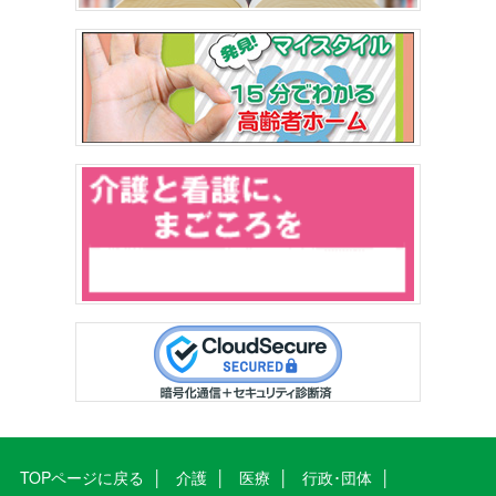
TOPページに戻る
介護
医療
行政･団体