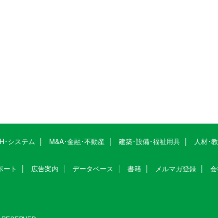
CH･システム
M&A･金融･不動産
建築･設備･福祉用具
人材･
ポート
広告案内
データベース
書籍
メルマガ登録
会