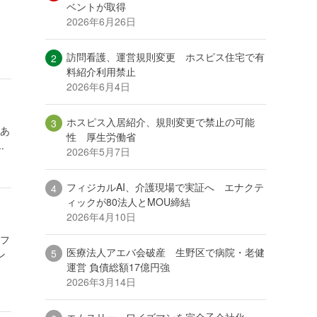
ベントが取得
2026年6月26日
1
訪問看護、運営規則変更 ホスピス住宅で有
料紹介利用禁止
2026年6月4日
ホスピス入居紹介、規則変更で禁止の可能
うあ
性 厚生労働省
.
2026年5月7日
フィジカルAI、介護現場で実証へ エナクテ
ィックが80法人とMOU締結
2026年4月10日
イフ
医療法人アエバ会破産 生野区で病院・老健
ン
運営 負債総額17億円強
2026年3月14日
エムスリー、ワイズマンを完全子会社化