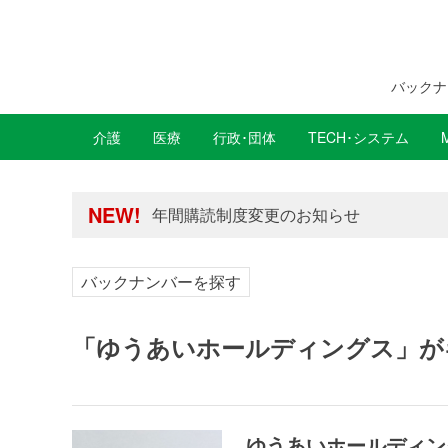
バックナ
介護
医療
行政･団体
TECH･システム
年間購読制度変更のお知らせ
高齢者住宅新聞 無料会員の皆様へ閲覧本
年間購読制度変更のお知らせ
NEW!
高齢者住宅新聞 無料会員の皆様へ閲覧本
バックナンバーを探す
「ゆうあいホールディングス」が
ゆうあいホールディン