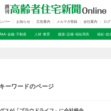
ンバー
お知らせ
広告案内
メルマガ登録
会社案内
ログ
M&A･金融･不動産
人材･教育
建築･設備･福祉用具
福祉･総
数変更のお知らせ
数変更のお知らせ
キーワードのページ
グスが「プラウドライフ」に会社統合