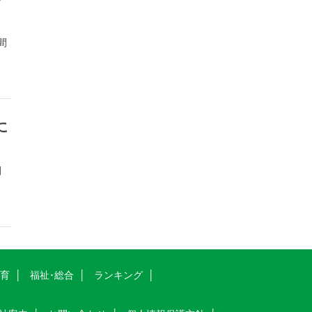
間
に
間
教育
福祉･総合
ランキング