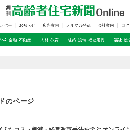
ンバー
お知らせ
広告案内
メルマガ登録
会社案内
ログ
M&A･金融･不動産
人材･教育
建築･設備･福祉用具
福祉･総
数変更のお知らせ
数変更のお知らせ
ドのページ
見据えたコスト削減・経営改善手法を学ぶ オンライ