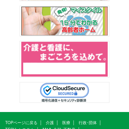
TOPページに戻る
介護
医療
行政･団体