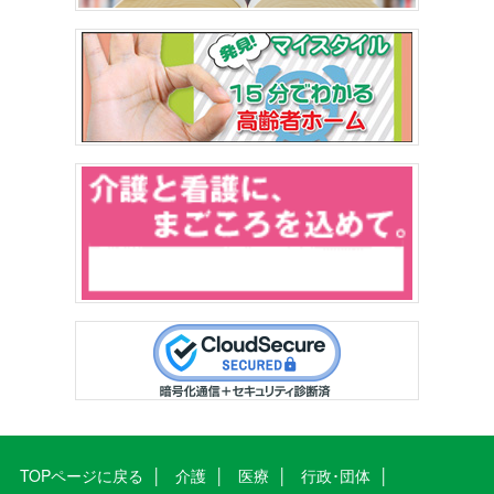
TOPページに戻る
介護
医療
行政･団体