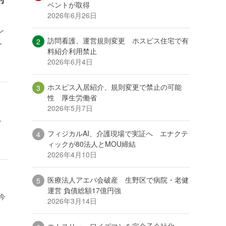
ベントが取得
2026年6月26日
ン
訪問看護、運営規則変更 ホスピス住宅で有
人
料紹介利用禁止
2026年6月4日
ホスピス入居紹介、規則変更で禁止の可能
性 厚生労働省
2026年5月7日
し
フィジカルAI、介護現場で実証へ エナクテ
ィックが80法人とMOU締結
2026年4月10日
医療法人アエバ会破産 生野区で病院・老健
運営 負債総額17億円強
今
2026年3月14日
エムスリー、ワイズマンを完全子会社化