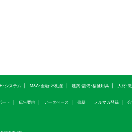
CH･システム
M&A･金融･不動産
建築･設備･福祉用具
人材･
ポート
広告案内
データベース
書籍
メルマガ登録
会