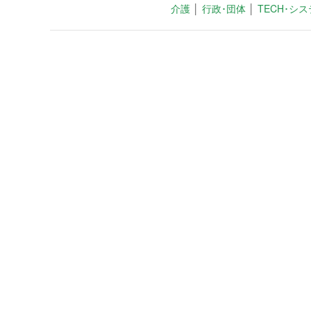
介護
│
行政･団体
│
TECH･シ