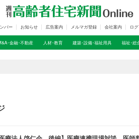
ンバー
お知らせ
広告案内
メルマガ登録
会社案内
ログ
M&A･金融･不動産
人材･教育
建築･設備･福祉用具
福祉･総
数変更のお知らせ
数変更のお知らせ
ジ
×医療法人啓仁会 後編】医療連携現場対談 医師