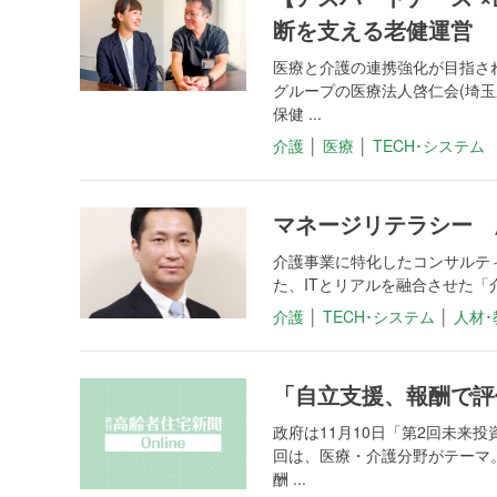
断を支える老健運営
医療と介護の連携強化が目指さ
グループの医療法人啓仁会(埼玉
保健 ...
介護
│
医療
│
TECH･システム
マネージリテラシー 
介護事業に特化したコンサルテ
た、ITとリアルを融合させた「
介護
│
TECH･システム
│
人材･
「自立支援、報酬で評
政府は11月10日「第2回未来
回は、医療・介護分野がテーマ
酬 ...