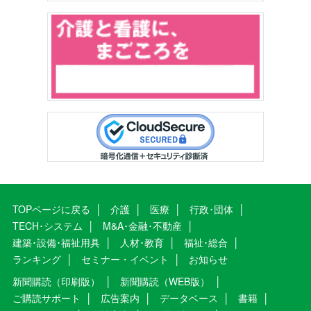
TOPページに戻る
介護
医療
行政･団体
TECH･システム
M&A･金融･不動産
建築･設備･福祉用具
人材･教育
福祉･総合
ランキング
セミナー・イベント
お知らせ
新聞購読（印刷版）
新聞購読（WEB版）
ご購読サポート
広告案内
データベース
書籍