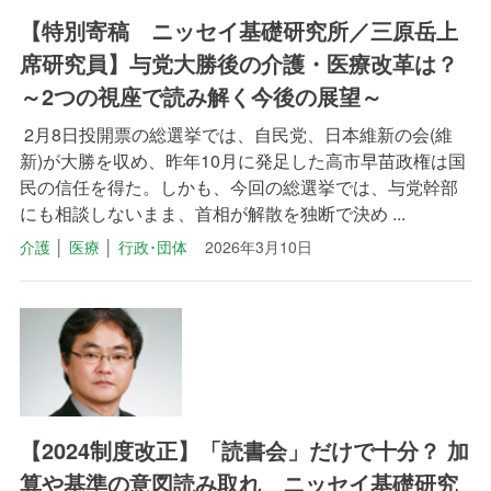
【特別寄稿 ニッセイ基礎研究所／三原岳上
席研究員】与党大勝後の介護・医療改革は？
～2つの視座で読み解く今後の展望～
2月8日投開票の総選挙では、自民党、日本維新の会(維
新)が大勝を収め、昨年10月に発足した高市早苗政権は国
民の信任を得た。しかも、今回の総選挙では、与党幹部
にも相談しないまま、首相が解散を独断で決め ...
介護
│
医療
│
行政･団体
2026年3月10日
【2024制度改正】「読書会」だけで十分？ 加
算や基準の意図読み取れ ニッセイ基礎研究