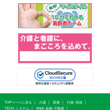
TOPページに戻る
介護
医療
行政･団体
TECH･システム
M&A･金融･不動産