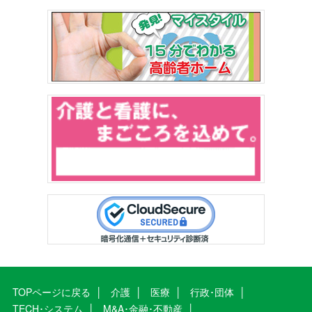
TOPページに戻る
介護
医療
行政･団体
TECH･システム
M&A･金融･不動産