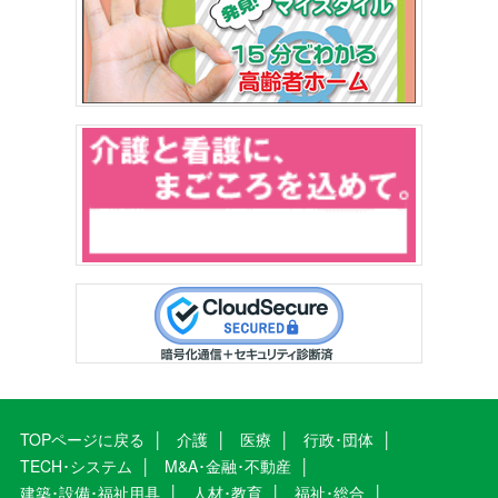
TOPページに戻る
介護
医療
行政･団体
TECH･システム
M&A･金融･不動産
建築･設備･福祉用具
人材･教育
福祉･総合