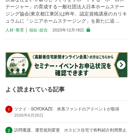
テージャー」の育成する一般社団法人日本ホームステー
ジング協会(東京都江東区)は昨年、認定資格講座のカリキ
ュラムに「シニアホームステージング」を新たに追 ...
人材･教育
│
福祉･総合
2023年12月18日
よく読まれている記事
ツクイ・SOYOKAZE 米系ファンドのアドベントが取得
2026年6月26日
訪問看護、運営規則変更 ホスピス住宅で有料紹介利用禁止