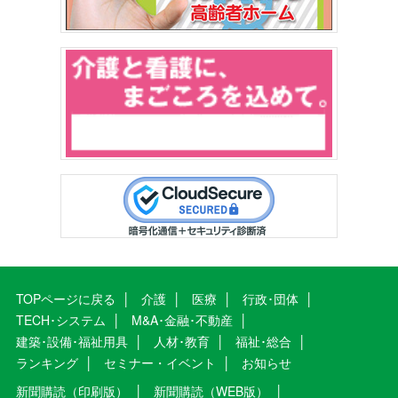
TOPページに戻る
介護
医療
行政･団体
TECH･システム
M&A･金融･不動産
建築･設備･福祉用具
人材･教育
福祉･総合
ランキング
セミナー・イベント
お知らせ
新聞購読（印刷版）
新聞購読（WEB版）