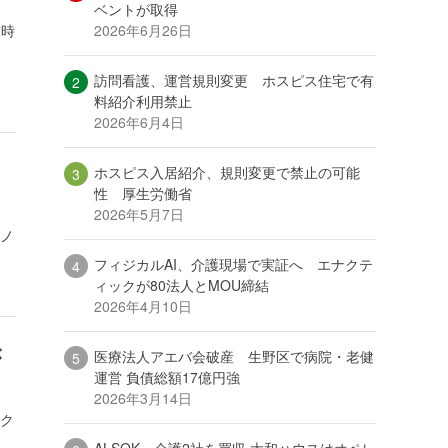
ベントが取得
2026年6月26日
末時
訪問看護、運営規則変更 ホスピス住宅で有
料紹介利用禁止
2026年6月4日
ホスピス入居紹介、規則変更で禁止の可能
性 厚生労働省
2026年5月7日
クノ
フィジカルAI、介護現場で実証へ エナクテ
ィックが80法人とMOU締結
2026年4月10日
が
医療法人アエバ会破産 生野区で病院・老健
運営 負債総額17億円強
2026年3月14日
テク
ALSOK、介護2社を買収 大和ハウスはオペレ