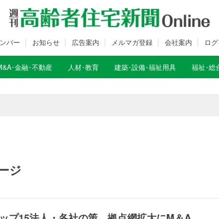
ンバー
お知らせ
広告案内
メルマガ登録
会社案内
ログ
M&A･金融･不動産
人材･教育
建築･設備･福祉用具
福祉･総
数変更のお知らせ
数変更のお知らせ
ージ
ップ15法人・各社の策 拠点網拡大にM＆A