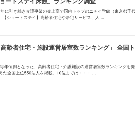
ョートステイ床数」ランキング調査
昨年に引き続き介護事業の売上高で国内トップのニチイ学館（東京都千
【ショートステイ】高齢者住宅や居宅サービス、人 ...
号「高齢者住宅・施設運営居室数ランキング」 全国ト
”か毎年恒例となった、高齢者住宅・介護施設の運営居室数ランキングを
た全国上位550法人を掲載。10位までは・・・ ...