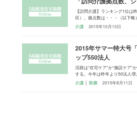
「訪問介護拠点数、シ
【訪問介護】ランキング1位は
区）。拠点数は・・・（以下略）
介護
2015年10月13日
2015年サマー特大
ップ550法人
活路は“在宅ケア”か“施設ケア
する。今年は昨年より50法人増え
介護
│
医療
2015年8月11日