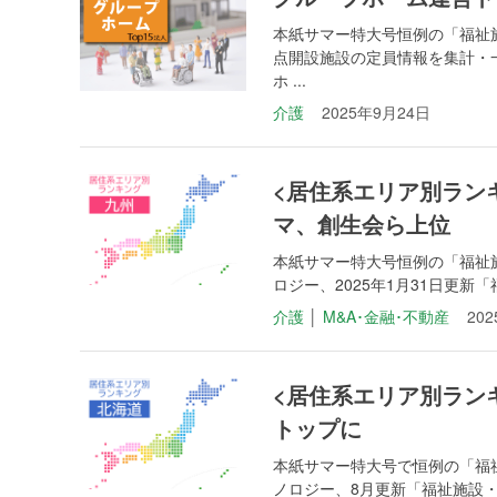
本紙サマー特大号恒例の「福祉施
点開設施設の定員情報を集計・
ホ ...
介護
2025年9月24日
<居住系エリア別ランキ
マ、創生会ら上位
本紙サマー特大号恒例の「福祉施
ロジー、2025年1月31日更新「福
介護
│
M&A･金融･不動産
20
<居住系エリア別ラン
トップに
本紙サマー特大号で恒例の「福祉
ノロジー、8月更新「福祉施設・高齢