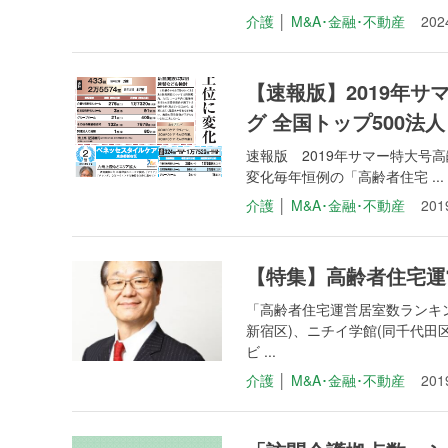
介護
│
M&A･金融･不動産
20
【速報版】2019年
グ 全国トップ500法人
速報版 2019年サマー特大号
変化毎年恒例の「高齢者住宅 ...
介護
│
M&A･金融･不動産
20
【特集】高齢者住宅運
「高齢者住宅運営居室数ランキン
新宿区)、ニチイ学館(同千代田
ビ ...
介護
│
M&A･金融･不動産
20