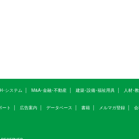
CH･システム
M&A･金融･不動産
建築･設備･福祉用具
人材･
ポート
広告案内
データベース
書籍
メルマガ登録
会