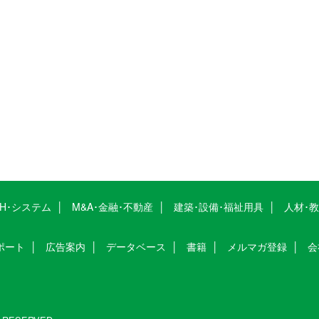
CH･システム
M&A･金融･不動産
建築･設備･福祉用具
人材･
ポート
広告案内
データベース
書籍
メルマガ登録
会