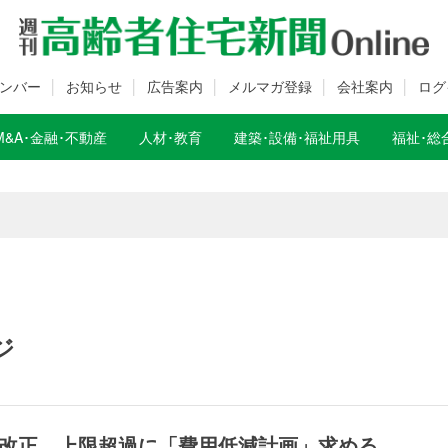
ンバー
お知らせ
広告案内
メルマガ登録
会社案内
ログ
M&A･金融･不動産
人材･教育
建築･設備･福祉用具
福祉･総
数変更のお知らせ
数変更のお知らせ
ジ
改正 上限超過に「費用低減計画」求める