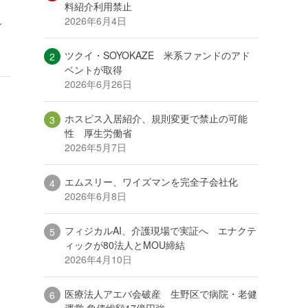
料紹介利用禁止
2026年6月4日
し
ツクイ・SOYOKAZE 米系ファンドのアド
ベントが取得
2026年6月26日
ホスピス入居紹介、規則変更で禁止の可能
性 厚生労働省
2026年5月7日
エムスリー、ワイズマンを完全子会社化
2026年6月8日
フィジカルAI、介護現場で実証へ エナクテ
ィックが80法人とMOU締結
2026年4月10日
医療法人アエバ会破産 生野区で病院・老健
運営 負債総額17億円強