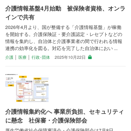
介護情報基盤4月始動 被保険者資格、オンラ
インで共有
2026年4月より、国が整備する「介護情報基盤」が稼働
を開始する。介護保険証・要介護認定・レセプトなどの
情報を集約し、自治体と介護事業者の間で行われる情報
連携の効率化を図る。対応を完了した自治体におい ...
介護
│
医療
│
行政･団体
2025年10月22日
介護情報集約化へ 事業所負担、セキュリティ
に懸念 社保審・介護保険部会
厚生労働省社会保障審議会・介護保険部会は7月8日、