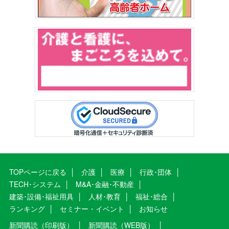
TOPページに戻る
介護
医療
行政･団体
TECH･システム
M&A･金融･不動産
建築･設備･福祉用具
人材･教育
福祉･総合
ランキング
セミナー・イベント
お知らせ
新聞購読（印刷版）
新聞購読（WEB版）