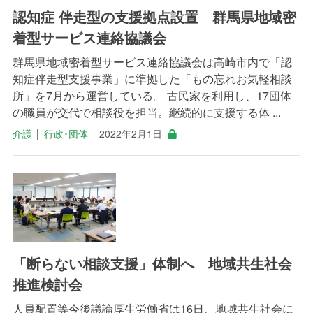
認知症 伴走型の支援拠点設置 群馬県地域密
着型サービス連絡協議会
群馬県地域密着型サービス連絡協議会は高崎市内で「認
知症伴走型支援事業」に準拠した「もの忘れお気軽相談
所」を7月から運営している。 古民家を利用し、17団体
の職員が交代で相談役を担当。継続的に支援する体 ...
介護
│
行政･団体
2022年2月1日
「断らない相談支援」体制へ 地域共生社会
推進検討会
人員配置等今後議論厚生労働省は16日、地域共生社会に