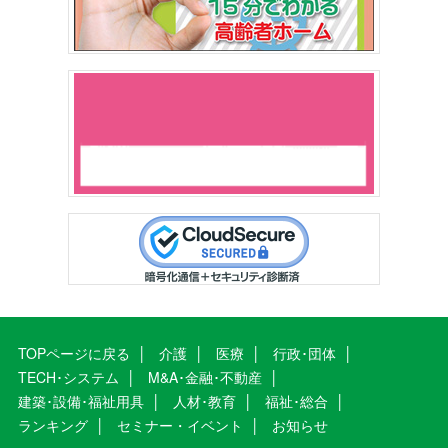
TOPページに戻る
介護
医療
行政･団体
TECH･システム
M&A･金融･不動産
建築･設備･福祉用具
人材･教育
福祉･総合
ランキング
セミナー・イベント
お知らせ