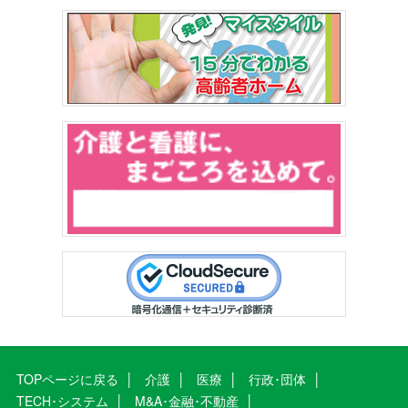
TOPページに戻る
介護
医療
行政･団体
TECH･システム
M&A･金融･不動産