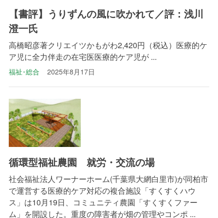
【書評】うりずんの風に吹かれて／評：浅川
澄一氏
高橋昭彦著クリエイツかもがわ2,420円（税込）医療的ケ
ア児に全力伴走の在宅医医療的ケア児が ...
福祉･総合
2025年8月17日
循環型福祉農園 就労・交流の場
社会福祉法人ワーナーホーム(千葉県大網白里市)が同柏市
で運営する医療的ケア対応の複合施設「すくすくハウ
ス」は10月19日、コミュニティ農園「すくすくファー
ム」を開設した。重度の障害者が畑の管理やコンポ ...