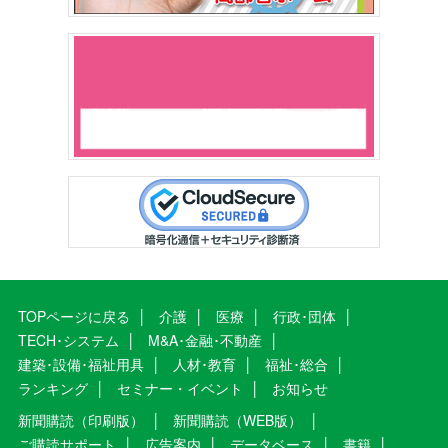
TOPページに戻る
介護
医療
行政･団体
TECH･システム
M&A･金融･不動産
建築･設備･福祉用具
人材･教育
福祉･総合
ランキング
セミナー・イベント
お知らせ
新聞購読（印刷版）
新聞購読（WEB版）
ご購読サポート
広告案内
データベース
書籍