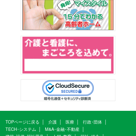
TOPページに戻る
介護
医療
行政･団体
TECH･システム
M&A･金融･不動産