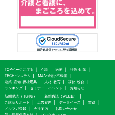
TOPページに戻る
介護
医療
行政･団体
TECH･システム
M&A･金融･不動産
建築･設備･福祉用具
人材･教育
福祉･総合
ランキング
セミナー・イベント
お知らせ
新聞購読（印刷版）
新聞購読（WEB版）
ご購読サポート
広告案内
データベース
書籍
メルマガ登録
会社案内
お問い合わせ
個人情報保護方針
バックナンバー