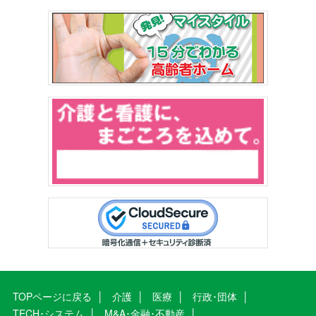
TOPページに戻る
介護
医療
行政･団体
TECH･システム
M&A･金融･不動産