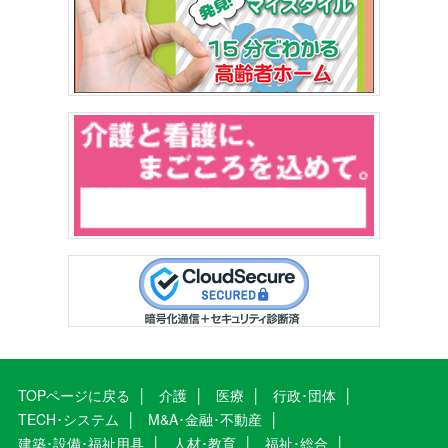
TOPページに戻る
介護
医療
行政･団体
TECH･システム
M&A･金融･不動産
建築･設備･福祉用具
人材･教育
福祉･総合