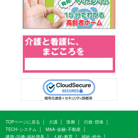
TOPページに戻る
介護
医療
行政･団体
TECH･システム
M&A･金融･不動産
建築･設備･福祉用具
人材･教育
福祉･総合