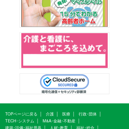
TOPページに戻る
介護
医療
行政･団体
TECH･システム
M&A･金融･不動産
建築･設備･福祉用具
人材･教育
福祉･総合