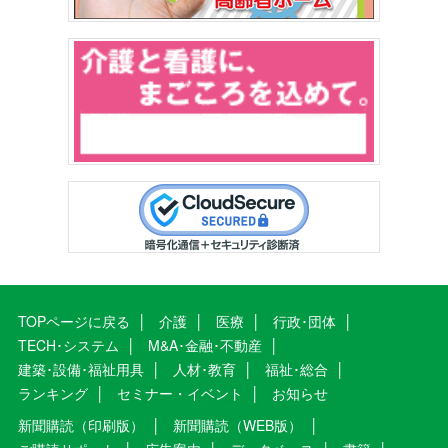
TOPページに戻る
介護
医療
行政･団体
TECH･システム
M&A･金融･不動産
建築･設備･福祉用具
人材･教育
福祉･総合
ランキング
セミナー・イベント
お知らせ
新聞購読（印刷版）
新聞購読（WEB版）