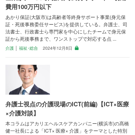
費用100万円以下
あかり保証(大阪市)は高齢者等終身サポート事業(身元保
証・死後事務委任サービス)を提供している。弁護士、司
法書士、行政書士ら専門家を中心にしたチームで身元保
証から死後事務まで、ワンストップで対応する点 ...
介護
│
福祉･総合
2024年12月8日
弁護士視点の介護現場のICT(前編)【ICT×医療
×介護対談】
本コラムはアカリエヘルスケアカンパニー(横浜市)の髙橋
健一社長による「ICT× 医療× 介護」をテーマとした特別