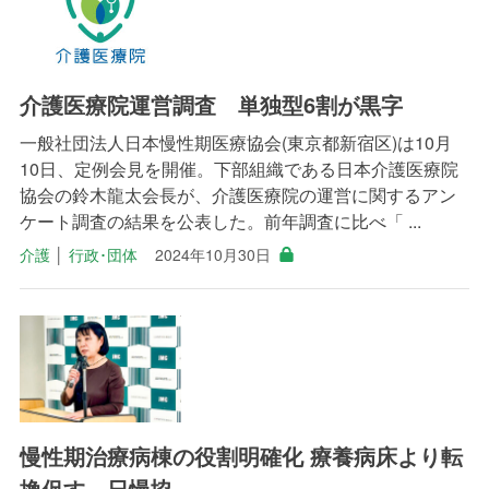
介護医療院運営調査 単独型6割が黒字
一般社団法人日本慢性期医療協会(東京都新宿区)は10月
10日、定例会見を開催。下部組織である日本介護医療院
協会の鈴木龍太会長が、介護医療院の運営に関するアン
ケート調査の結果を公表した。前年調査に比べ「 ...
介護
│
行政･団体
2024年10月30日
慢性期治療病棟の役割明確化 療養病床より転
換促す 日慢協