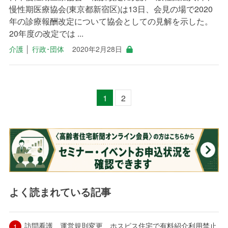
慢性期医療協会(東京都新宿区)は13日、会見の場で2020
年の診療報酬改定について協会としての見解を示した。
20年度の改定では ...
介護
│
行政･団体
2020年2月28日
1
2
よく読まれている記事
訪問看護、運営規則変更 ホスピス住宅で有料紹介利用禁止