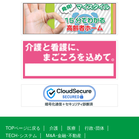
TOPページに戻る
介護
医療
行政･団体
TECH･システム
M&A･金融･不動産