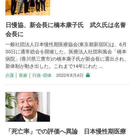
日慢協、新会長に橋本康子氏 武久氏は名誉
会長に
一般社団法人日本慢性期医療協会(東京都新宿区)は、6月
30日に通常総会を開催した。医療法人社団和風会「橋本
病院」(香川県三豊市)の橋本康子氏が新会長に選出され、
新体制が動き出した。これまで14年にわた ...
介護
│
医療
│
行政･団体
2022年8月4日
「死亡率」での評価へ異論 日本慢性期医療