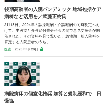
後期高齢者の入院パンデミック 地域包括ケア
病棟など活用を／武藤正樹氏
3月15日、2024年の診療報酬・介護報酬の同時改定へ向
けて、中医協と介護給付費分科会の間で意見交換会が開
催された。その資料を見て驚いた。急性期一般入院料を
算定する入院患者のうち、 ...
医療
2023年4月26日
病院病床の個室化推奨 加算と規制緩和で 日
慢協