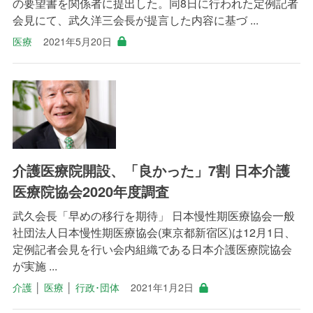
の要望書を関係者に提出した。同8日に行われた定例記者
会見にて、武久洋三会長が提言した内容に基づ ...
医療
2021年5月20日
介護医療院開設、「良かった」7割 日本介護
医療院協会2020年度調査
武久会長「早めの移行を期待」 日本慢性期医療協会一般
社団法人日本慢性期医療協会(東京都新宿区)は12月1日、
定例記者会見を行い会内組織である日本介護医療院協会
が実施 ...
介護
│
医療
│
行政･団体
2021年1月2日