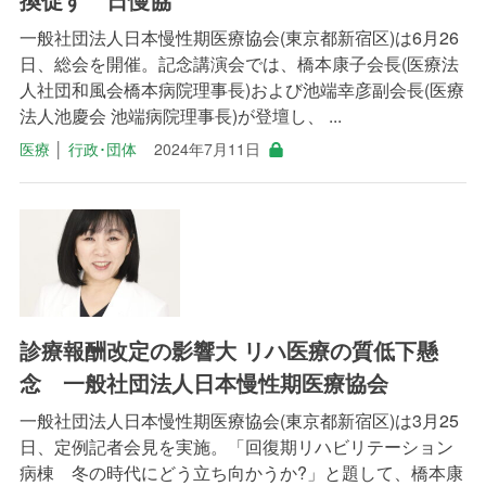
一般社団法人日本慢性期医療協会(東京都新宿区)は6月26
日、総会を開催。記念講演会では、橋本康子会長(医療法
人社団和風会橋本病院理事長)および池端幸彦副会長(医療
法人池慶会 池端病院理事長)が登壇し、 ...
医療
│
行政･団体
2024年7月11日
診療報酬改定の影響大 リハ医療の質低下懸
念 一般社団法人日本慢性期医療協会
一般社団法人日本慢性期医療協会(東京都新宿区)は3月25
日、定例記者会見を実施。「回復期リハビリテーション
病棟 冬の時代にどう立ち向かうか?」と題して、橋本康